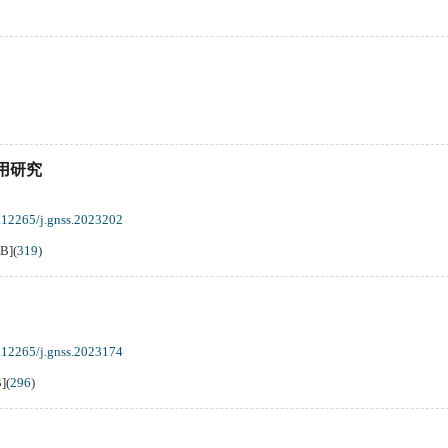
用研究
.12265/j.gnss.2023202
KB
]
(
319
)
.12265/j.gnss.2023174
B
]
(
296
)