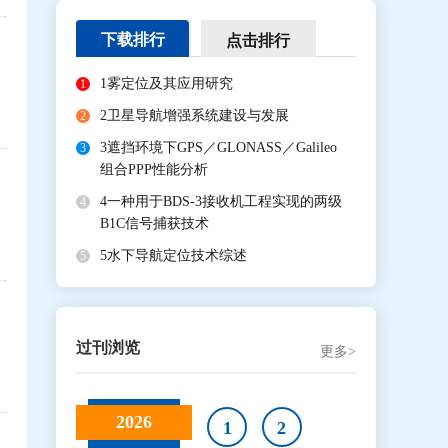
下载排行
点击排行
1
雾定位及其应用研究
1
2
卫星导航增强系统建设与发展
2
3
遮挡环境下GPS／GLONASS／Galileo
3
组合PPP性能分析
4
一种用于BDS-3接收机工程实现的两级
4
B1C信号捕获技术
5
水下导航定位技术综述
5
过刊浏览
更多>
2026
1
2