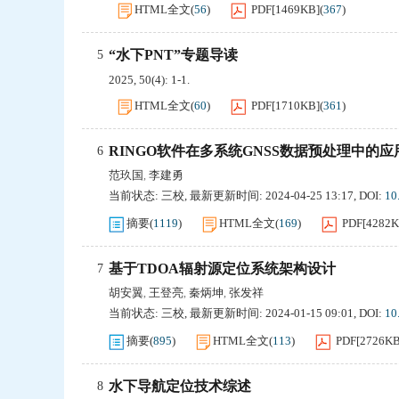
HTML全文
(
56
)
PDF[
1469KB
]
(
367
)
“水下PNT”专题导读
5
2025, 50(4): 1-1.
HTML全文
(
60
)
PDF[
1710KB
]
(
361
)
RINGO软件在多系统GNSS数据预处理中的应
6
范玖国
李建勇
,
当前状态:
三校
,
最新更新时间:
2024-04-25 13:17
,
DOI:
10
摘要
(
1119
)
HTML全文
(
169
)
PDF[
4282
基于TDOA辐射源定位系统架构设计
7
胡安翼
王登亮
秦炳坤
张发祥
,
,
,
当前状态:
三校
,
最新更新时间:
2024-01-15 09:01
,
DOI:
10
摘要
(
895
)
HTML全文
(
113
)
PDF[
2726K
水下导航定位技术综述
8