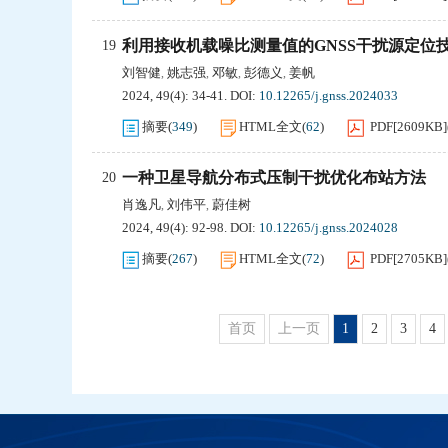
利用接收机载噪比测量值的GNSS干扰源定位
19
刘智健
姚志强
邓敏
彭德义
姜帆
,
,
,
,
2024, 49(4): 34-41.
DOI:
10.12265/j.gnss.2024033
摘要
(
349
)
HTML全文
(
62
)
PDF[
2609KB
]
一种卫星导航分布式压制干扰优化布站方法
20
肖逸凡
刘伟平
蔚佳树
,
,
2024, 49(4): 92-98.
DOI:
10.12265/j.gnss.2024028
摘要
(
267
)
HTML全文
(
72
)
PDF[
2705KB
]
首页
上一页
1
2
3
4