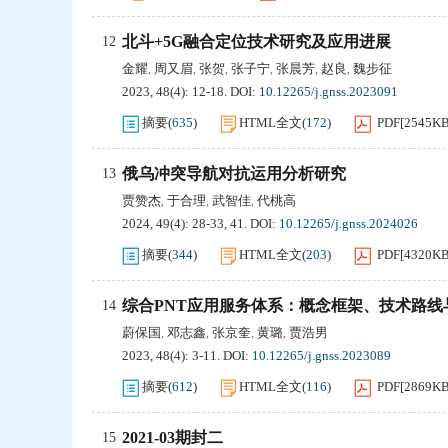
北斗+5G融合定位技术研究及应用进展
12
金耀
周又眉
张贺
张子宁
张晨芳
赵良
魏步征
,
,
,
,
,
,
2023, 48(4): 12-18.
DOI:
10.12265/j.gnss.2023091
摘要
(
635
)
HTML全文
(
172
)
PDF[
2545K
俄乌冲突导航对抗运用分析研究
13
贾赞杰
于合理
武智佳
代桃高
,
,
,
2024, 49(4): 28-33, 41.
DOI:
10.12265/j.gnss.2024026
摘要
(
344
)
HTML全文
(
203
)
PDF[
4320K
综合PNT应用服务体系：概念框架、技术路线
14
蔚保国
邓志鑫
张京奎
黄璐
贾浩男
,
,
,
,
2023, 48(4): 3-11.
DOI:
10.12265/j.gnss.2023089
摘要
(
612
)
HTML全文
(
116
)
PDF[
2869K
2021-03期封二
15