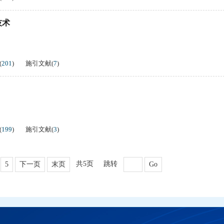
技术
(
201
)
施引文献
(
7
)
(
199
)
施引文献
(
3
)
共5页
跳转
5
下一页
末页
Go