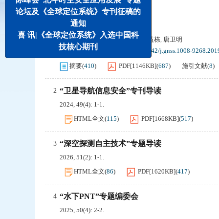
两年内用户统计排行(不含本月)
论坛及《全球定位系统》专刊征稿的
通知
雾定位及其应用研究
1
喜 讯|《全球定位系统》入选中国科
施闯
辜声峰
景贵飞
耿江辉
楼益栋
唐卫明
,
,
,
,
,
技核心期刊
2019, 44(5): 1-9.
DOI:
DOI:10.13442/j.gnss.1008-9268.201
摘要
(
410
)
PDF[
1146KB
]
(
687
)
施引文献
(
8
)
“卫星导航信息安全”专刊导读
2
2024, 49(4): 1-1.
HTML全文
(
115
)
PDF[
1668KB
]
(
517
)
“深空探测自主技术”专题导读
3
2026, 51(2): 1-1.
HTML全文
(
86
)
PDF[
1620KB
]
(
417
)
“水下PNT”专题编委会
4
2025, 50(4): 2-2.