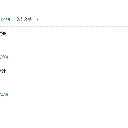
B
]
(
290
)
施引文献
(
86
)
方法
(
283
)
设计
(
279
)