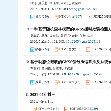
张涛
夏茂栋
张佳宇
朱永云
童金武
,
,
,
,
2022, 47(4): 1-16.
DOI:
10.12265/j.gnss.2022094
摘要
(
956
)
HTML全文
(
167
)
PDF[
2769K
一种基于随机森林模型的GNSS授时欺骗检测
9
周非凡
戴旭
肖钰皓
姜蔚
张春玲
何敏
李洪
,
,
,
,
,
,
2026, 51(2): 91-102.
DOI:
10.12265/j.gnss.2025118
摘要
(
234
)
HTML全文
(
35
)
PDF[
2948KB
]
基于动态位截取的GNSS信号压缩算法及系统
10
李亚柯
童国锋
吴燕丰
罗伟淞
,
,
,
2026, 51(2): 122-130.
DOI:
10.12265/j.gnss.2025126
摘要
(
222
)
HTML全文
(
42
)
PDF[
2615KB
]
2021-04期封三
11
2021, 46(4): 1-1.
HTML全文
(
43
)
PDF[
29530KB
]
(
239
)