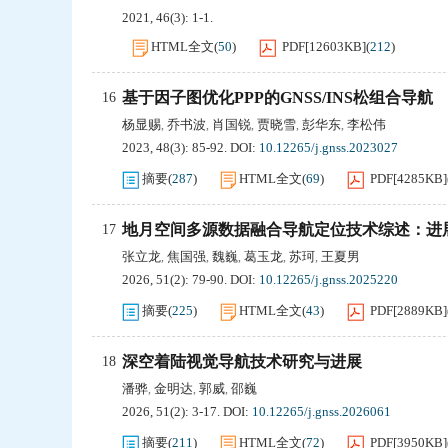
2021, 46(3): 1-1.
HTML全文
(
50
)
PDF[
12603KB
]
(
212
)
基于因子图优化PPP的GNSS/INS松组合导航
16
杨显赐
乔书波
肖国锐
贾晓雪
彭华东
李松伟
,
,
,
,
,
2023, 48(3): 85-92.
DOI:
10.12265/j.gnss.2023027
摘要
(
287
)
HTML全文
(
69
)
PDF[
4285KB
]
地月空间多源数据融合导航定位技术综述：进
17
张立龙
焦国强
魏巍
葛玉龙
苏珂
王夏男
,
,
,
,
,
2026, 51(2): 79-90.
DOI:
10.12265/j.gnss.2025220
摘要
(
225
)
HTML全文
(
43
)
PDF[
2889KB
]
深空着陆视觉导航技术研究与进展
18
潘骅
金明达
郭威
邵巍
,
,
,
2026, 51(2): 3-17.
DOI:
10.12265/j.gnss.2026061
摘要
(
211
)
HTML全文
(
72
)
PDF[
3950KB
]