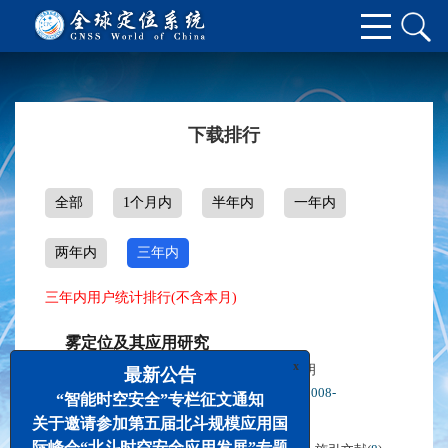
下载排行
全部
1个月内
半年内
一年内
两年内
三年内
三年内用户统计排行(不含本月)
雾定位及其应用研究
x
施闯
辜声峰
景贵飞
耿江辉
楼益栋
唐卫明
,
,
,
,
,
最新公告
2019, 44(5): 1-9.
DOI:
DOI:10.13442/j.gnss.1008-
“智能时空安全”专栏征文通知
9268.2019.05.001
关于邀请参加第五届北斗规模应用国
际峰会“北斗时空安全应用发展”专题