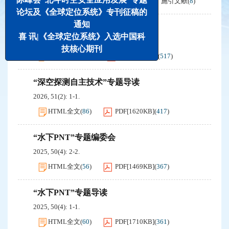
摘要
(
410
)
PDF[
1146KB
]
(
687
)
施引文献
(
8
)
论坛及《全球定位系统》专刊征稿的
通知
“卫星导航信息安全”专刊导读
喜 讯|《全球定位系统》入选中国科
2024, 49(4): 1-1.
技核心期刊
HTML全文
(
115
)
PDF[
1668KB
]
(
517
)
“深空探测自主技术”专题导读
2026, 51(2): 1-1.
HTML全文
(
86
)
PDF[
1620KB
]
(
417
)
“水下PNT”专题编委会
2025, 50(4): 2-2.
HTML全文
(
56
)
PDF[
1469KB
]
(
367
)
“水下PNT”专题导读
2025, 50(4): 1-1.
HTML全文
(
60
)
PDF[
1710KB
]
(
361
)