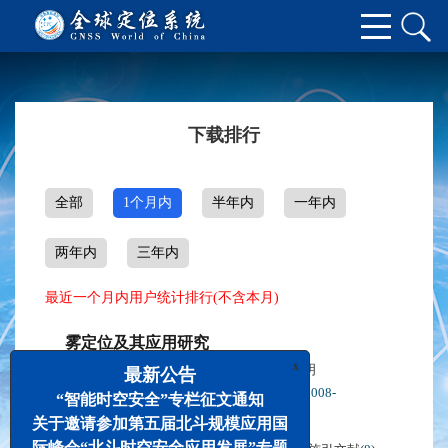
下载排行
全部
1个月内
半年内
一年内
两年内
三年内
最近一个月内用户统计排行(不含本月)
雾定位及其应用研究
x
施闯
辜声峰
景贵飞
耿江辉
楼益栋
唐卫明
,
,
,
,
,
最新公告
2019, 44(5): 1-9.
DOI:
DOI:10.13442/j.gnss.1008-
“智能时空安全”专栏征文通知
9268.2019.05.001
关于邀请参加第五届北斗规模应用国
际峰会“北斗时空安全应用发展”专题