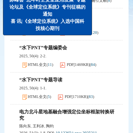
摘要
(
34
)
PDF[
1146KB
]
(
161
)
施引文献
(
8
)
论坛及《全球定位系统》专刊征稿的
通知
“卫星导航信息安全”专刊导读
喜 讯|《全球定位系统》入选中国科
2024, 49(4): 1-1.
技核心期刊
HTML全文
(
22
)
PDF[
1668KB
]
(
120
)
“水下PNT”专题编委会
2025, 50(4): 2-2.
HTML全文
(
11
)
PDF[
1469KB
]
(
84
)
“水下PNT”专题导读
2025, 50(4): 1-1.
HTML全文
(
5
)
PDF[
1710KB
]
(
83
)
电力北斗星地基融合增强定位坐标框架转换研
究
陈向东
王利冰
陶钧
,
,
2026, 51(3): 1-8.
DOI:
10.12265/j.gnss.2025211