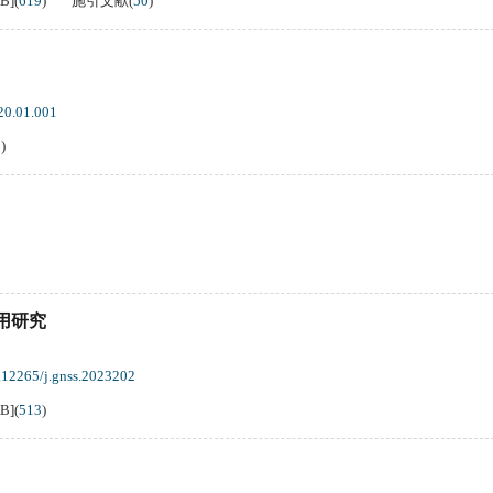
KB
]
(
619
)
施引文献
(
50
)
20.01.001
3
)
用研究
.12265/j.gnss.2023202
KB
]
(
513
)