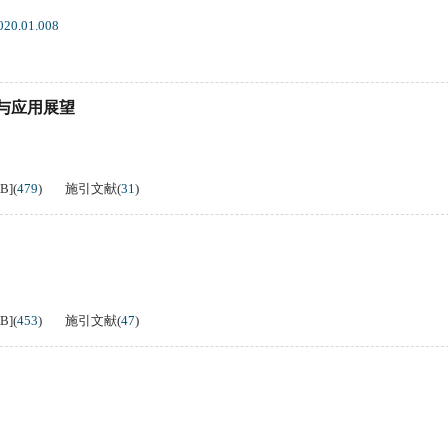
020.01.008
与应用展望
KB
]
(
479
)
施引文献
(
31
)
KB
]
(
453
)
施引文献
(
47
)