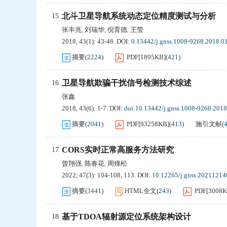
北斗卫星导航系统动态定位精度测试与分析
15
张丰兆
刘瑞华
倪育德
王莹
,
,
,
2018, 43(1): 43-48.
DOI:
0.13442/j.gnss.1008-9268.2018.0
摘要
(
2224
)
PDF[
1895KB
]
(
421
)
卫星导航欺骗干扰信号检测技术综述
16
张鑫
2018, 43(6): 1-7.
DOI:
doi:10.13442/j.gnss.1008-9268.2018
摘要
(
2041
)
PDF[
93258KB
]
(
413
)
施引文献
(
CORS实时正常高服务方法研究
17
曾翔强
陈春花
周烽松
,
,
2022, 47(3): 104-108, 113.
DOI:
10.12265/j.gnss.20211214
摘要
(
3441
)
HTML全文
(
243
)
PDF[
3008
基于TDOA辐射源定位系统架构设计
18