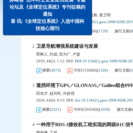
论坛及《全球定位系统》专刊征稿的
雾定位及其应用研究
1
通知
施闯
辜声峰
景贵飞
耿江辉
楼益栋
唐卫明
,
,
,
,
,
喜 讯|《全球定位系统》入选中国科
2019, 44(5): 1-9.
DOI:
DOI:10.13442/j.gnss.1008-9268.201
技核心期刊
摘要
(
2137
)
PDF[
1146KB
]
(
1729
)
施引文献
(
卫星导航增强系统建设与发展
2
郭树人
刘成
高为广
卢鋆
,
,
,
2019, 44(2): 1-12.
DOI:
DOI:10.13442/j.gnss.1008-9268.20
摘要
(
3073
)
PDF[
1536KB
]
(
1526
)
施引文献
(
遮挡环境下GPS／GLONASS／Galileo组合P
3
田先才
赵兴旺
许妙强
,
,
2018, 43(6): 8-13.
DOI:
doi:10.13442/j.gnss.1008-9268.20
摘要
(
2321
)
PDF[
62945KB
]
(
1059
)
施引文献
一种用于BDS-3接收机工程实现的两级B1C信
4
颜舒琳
丁超
,