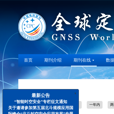
首页
期刊介绍
期刊在线
数
x
最新公告
“智能时空安全”专栏征文通知
全部
1个月内
半年内
一年内
两
关于邀请参加第五届北斗规模应用国
际峰会“北斗时空安全应用发展”专题