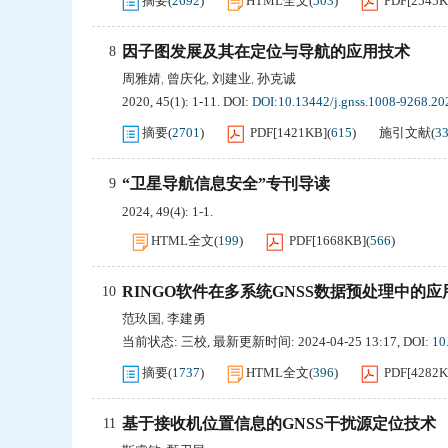
摘要
(
2692
)
HTML全文
(
503
)
PDF[
2545
因子图发展及其在定位与导航的应用技术
8
周雅婧
曾庆化
刘建业
孙克诚
,
,
,
2020, 45(1): 1-11.
DOI:
DOI:10.13442/j.gnss.1008-9268.20
摘要
(
2701
)
PDF[
1421KB
]
(
615
)
施引文献
(
3
“卫星导航信息安全”专刊导读
9
2024, 49(4): 1-1.
HTML全文
(
199
)
PDF[
1668KB
]
(
566
)
RINGO软件在多系统GNSS数据预处理中的应
10
范玖国
李建勇
,
当前状态:
三校
,
最新更新时间:
2024-04-25 13:17
,
DOI:
10
摘要
(
1737
)
HTML全文
(
396
)
PDF[
4282
基于接收机位置信息的GNSS干扰源定位技术
11