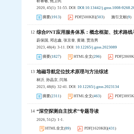
靳睿敏
甄卫民
,
2020, 45(1): 51-55.
DOI:
DOI:10.13442/j.gnss.1008-9268.2
摘要
(
1913
)
PDF[
500KB
]
(
503
)
施引文献
(
9
)
综合PNT应用服务体系：概念框架、技术路线
12
蔚保国
邓志鑫
张京奎
黄璐
贾浩男
,
,
,
,
2023, 48(4): 3-11.
DOI:
10.12265/j.gnss.2023089
摘要
(
1827
)
HTML全文
(
296
)
PDF[
2869
地磁导航定位技术原理与方法综述
13
林沂
孙晶京
闫旭
,
,
2023, 48(6): 32-41.
DOI:
10.12265/j.gnss.2023134
摘要
(
2311
)
HTML全文
(
463
)
PDF[
3895
“深空探测自主技术”专题导读
14
2026, 51(2): 1-1.
HTML全文
(
89
)
PDF[
1620KB
]
(
431
)