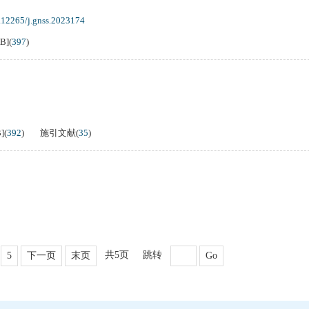
.12265/j.gnss.2023174
KB
]
(
397
)
B
]
(
392
)
施引文献
(
35
)
共5页
跳转
5
下一页
末页
Go