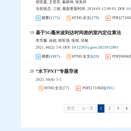
胡安翼
王登亮
秦炳坤
张发祥
,
,
,
当前状态:
三校
,
最新更新时间:
2024-01-15 09:01
,
DOI:
10
摘要
(
1175
)
HTML全文
(
279
)
PDF[
2726
基于5G毫米波到达时间差的室内定位算法
19
李芳馨
涂锐
韩军强
张垠
洪菊
,
,
,
,
2021, 46(2): 1-6.
DOI:
10.12265/j.gnss.2021012901
摘要
(
1897
)
HTML全文
(
620
)
PDF[
996K
“水下PNT”专题导读
20
2025, 50(4): 1-1.
HTML全文
(
77
)
PDF[
1710KB
]
(
391
)
首页
上一页
1
2
3
4