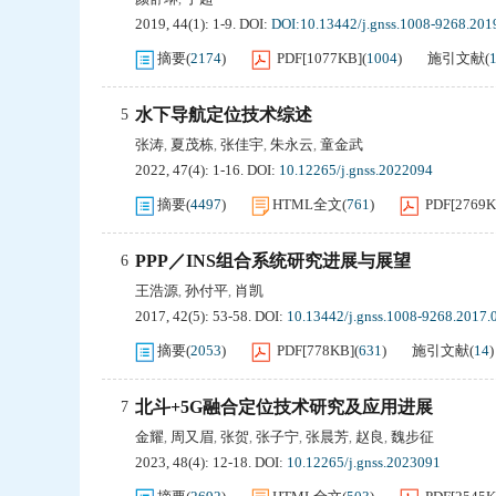
2019, 44(1): 1-9.
DOI:
DOI:10.13442/j.gnss.1008-9268.201
摘要
(
2174
)
PDF[
1077KB
]
(
1004
)
施引文献
(
水下导航定位技术综述
5
张涛
夏茂栋
张佳宇
朱永云
童金武
,
,
,
,
2022, 47(4): 1-16.
DOI:
10.12265/j.gnss.2022094
摘要
(
4497
)
HTML全文
(
761
)
PDF[
2769
PPP／INS组合系统研究进展与展望
6
王浩源
孙付平
肖凯
,
,
2017, 42(5): 53-58.
DOI:
10.13442/j.gnss.1008-9268.2017.
摘要
(
2053
)
PDF[
778KB
]
(
631
)
施引文献
(
14
)
北斗+5G融合定位技术研究及应用进展
7
金耀
周又眉
张贺
张子宁
张晨芳
赵良
魏步征
,
,
,
,
,
,
2023, 48(4): 12-18.
DOI:
10.12265/j.gnss.2023091