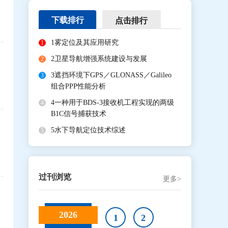
下载排行
点击排行
1
雾定位及其应用研究
1
2
卫星导航增强系统建设与发展
2
3
遮挡环境下GPS／GLONASS／Galileo
3
组合PPP性能分析
4
一种用于BDS-3接收机工程实现的两级
4
B1C信号捕获技术
5
水下导航定位技术综述
5
过刊浏览
更多>
2026
1
2