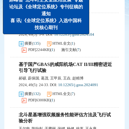
PDF[
6284KB
]
(
2
)
施引文献
(
20
)
论坛及《全球定位系统》专刊征稿的
通知
国际星基增强系统发展现状及趋势
喜 讯|《全球定位系统》入选中国科
技核心期刊
邵搏
丁群
张键
李平力
吴显兵
,
,
,
,
2024, 49(5): 3-9.
DOI:
10.12265/j.gnss.2024104
摘要
(
135
)
HTML全文
(
1
)
PDF[
2244KB
]
(
1
)
施引文献
(
7
)
基于国产GBAS的咸阳机场CAT II/III精密进近
引导飞行试验
郝硕
蔚保国
葛茂
王甲辰
王垚
赵精博
,
,
,
,
,
2024, 49(5): 24-33.
DOI:
10.12265/j.gnss.2024091
摘要
(
132
)
HTML全文
(
7
)
PDF[
6300KB
]
(
1
)
北斗星基增强双频服务性能评估方法及飞行试
验分析
王尔申
陈怡彤
于腾丽
张键
杨健
徐嵩
王永康
,
,
,
,
,
,