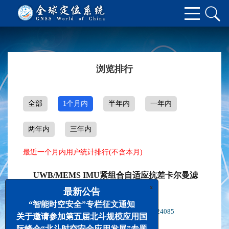
浏览排行
全部
1个月内
半年内
一年内
两年内
三年内
最近一个月内用户统计排行(不含本月)
UWB/MEMS IMU紧组合自适应抗差卡尔曼滤
波定位算法研究
x
最新公告
王生亮
肖恭伟
高铭
张宝成
张督
,
,
,
,
“智能时空安全”专栏征文通知
2024, 49(6): 55-65.
DOI:
10.12265/j.gnss.2024085
关于邀请参加第五届北斗规模应用国
摘要
(
150
)
HTML全文
(
6
)
际峰会“北斗时空安全应用发展”专题