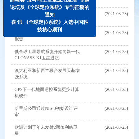
的火箭发动机
论坛及《全球定位系统》专刊征稿的
电子部件短缺或将影响GLONASS
(2021-03-23)
通知
系统性能
喜 讯|《全球定位系统》入选中国科
技核心期刊
美国国土安全部发布PNT备份能力
(2021-03-23)
报告
俄全球卫星导航系统开始向新一代
(2021-03-23)
GLONASS-K1卫星过渡
澳大利亚和新西兰联合发展天基增
(2021-03-23)
强系统
GPS下一代地面运控系统更换计算
(2021-03-23)
机硬件
哈里斯公司通过NIS-3初始设计评
(2021-03-23)
审
欧洲计划于年末发射2颗伽利略卫
(2021-03-23)
星