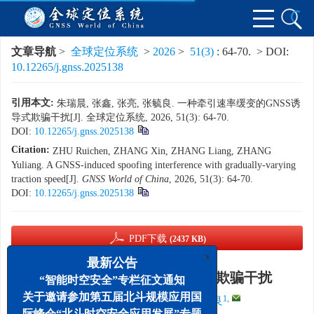
文章导航
>
全球定位系统
>
2026
>
51(3)
: 64-70.
> DOI:
10.12265/j.gnss.2025138
引用本文:
朱瑞晨, 张鑫, 张亮, 张毓良. 一种牵引速率缓变的GNSS诱
导式欺骗干扰[J]. 全球定位系统, 2026, 51(3): 64-70.
DOI:
10.12265/j.gnss.2025138
Citation:
ZHU Ruichen, ZHANG Xin, ZHANG Liang, ZHANG
Yuliang. A GNSS-induced spoofing interference with gradually-varying
traction speed[J].
GNSS World of China
, 2026, 51(3): 64-70.
DOI:
10.12265/j.gnss.2025138
PDF下载
(2437 KB)
x
最新公告
一种牵引速率缓变的GNSS诱导式欺骗干扰
“智能时空安全”专栏征文通知
关于邀请参加第五届北斗规模应用国
1, 2
,
,
3
,
1
,
1
,
朱瑞晨
,
张鑫
,
张亮
,
张毓良
际峰会“北斗时空安全应用发展”专题