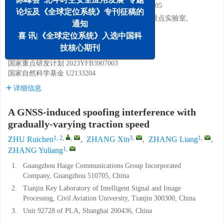
1.
广州海格通信集团股份有限公司, 广州 510705
论坛及《全球定位系统》专刊征稿的
2.
中国民航大学 天津市智能信号与图像处理重点实验室,
通知
天津 300300
喜 讯|《全球定位系统》入选中国科
3.
中国人民解放军92728部队, 上海 200436
技核心期刊
基金项目:
国家重点研发计划
2023YFB3907003
国家自然科学基金
U2133204
详细信息
A GNSS-induced spoofing interference with
gradually-varying traction speed
1, 2
,
,
3
,
1
,
ZHU Ruichen
,
ZHANG Xin
,
ZHANG Liang
,
1
,
ZHANG Yuliang
1.
Guangzhou Haige Communications Group Incorporated
Company, Guangzhou 510705, China
2.
Tianjin Key Laboratory of Intelligent Signal and Image
Processing, Civil Aviation University, Tianjin 300300, China
3.
Unit 92728 of PLA, Shanghai 200436, China