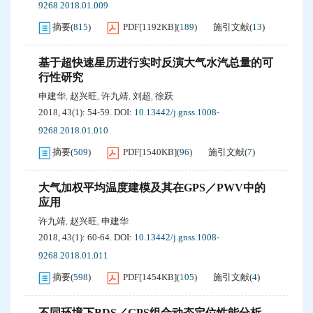
9268.2018.01.009
摘要
(
815
)
PDF[
1192KB
]
(
189
)
施引文献
(
13
)
基于超快速星历进行实时反演大气水汽总量的可
行性研究
申建华
赵兴旺
许九靖
刘超
徐跃
,
,
,
,
2018, 43(1): 54-59.
DOI:
10.13442/j.gnss.1008-
9268.2018.01.010
摘要
(
509
)
PDF[
1540KB
]
(
96
)
施引文献
(
7
)
大气加权平均温度建模及其在GPS／PWV中的
应用
许九靖
赵兴旺
申建华
,
,
2018, 43(1): 60-64.
DOI:
10.13442/j.gnss.1008-
9268.2018.01.011
摘要
(
598
)
PDF[
1454KB
]
(
105
)
施引文献
(
4
)
不同环境下BDS／GPS组合动态定位性能分析