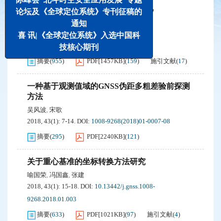
卫星观测值精度分析及随机模型精化
论坛及《全球定位系统》专刊征稿的
刘永建
江勇
,
通知
2018, 43(1): 1-6.
DOI:
10.13442/j.gnss.1008-
喜 讯|《全球定位系统》入选中国科
9268.2018.01.001
技核心期刊
摘要
(
955
)
PDF[
1457KB
]
(
159
)
施引文献
(
17
)
一种基于观测值域的GNSS伪距多粗差验前探测
方法
吴风波
宋歌
,
2018, 43(1): 7-14.
DOI:
1008-9268(2018)01-0007-08
摘要
(
295
)
PDF[
2240KB
]
(
121
)
关于重心基准的坐标转换方法研究
喻国荣
冯国鑫
张建
,
,
2018, 43(1): 15-18.
DOI:
10.13442/j.gnss.1008-
9268.2018.01.003
摘要
(
633
)
PDF[
1021KB
]
(
97
)
施引文献
(
4
)