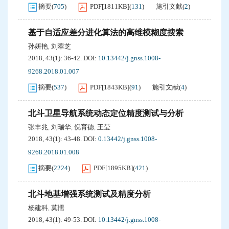
摘要
(
705
)
PDF[
1811KB
]
(
131
)
施引文献
(
2
)
基于自适应差分进化算法的高维模糊度搜索
孙妍艳
刘翠芝
,
2018, 43(1): 36-42.
DOI:
10.13442/j.gnss.1008-
9268.2018.01.007
摘要
(
537
)
PDF[
1843KB
]
(
91
)
施引文献
(
4
)
北斗卫星导航系统动态定位精度测试与分析
张丰兆
刘瑞华
倪育德
王莹
,
,
,
2018, 43(1): 43-48.
DOI:
0.13442/j.gnss.1008-
9268.2018.01.008
摘要
(
2224
)
PDF[
1895KB
]
(
421
)
北斗地基增强系统测试及精度分析
杨建科
莫懦
,
2018, 43(1): 49-53.
DOI:
10.13442/j.gnss.1008-