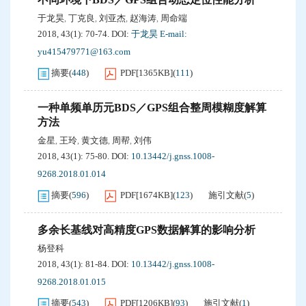
于龙昊
丁克良
刘亚杰
赵海涛
周命端
,
,
,
,
2018, 43(1): 70-74.
DOI:
于龙昊 E-mail:
yu415479771@163.com
摘要
(
448
)
PDF[
1365KB
]
(
111
)
一种单频单历元BDS／GPS组合整周模糊度解算
方法
金星
王玲
黄文德
周帮
刘伟
,
,
,
,
2018, 43(1): 75-80.
DOI:
10.13442/j.gnss.1008-
9268.2018.01.014
摘要
(
596
)
PDF[
1674KB
]
(
123
)
施引文献
(
5
)
多余长基线对高精度GPS数据解算的影响分析
杨登科
2018, 43(1): 81-84.
DOI:
10.13442/j.gnss.1008-
9268.2018.01.015
摘要
(
543
)
PDF[
1206KB
]
(
93
)
施引文献
(
1
)