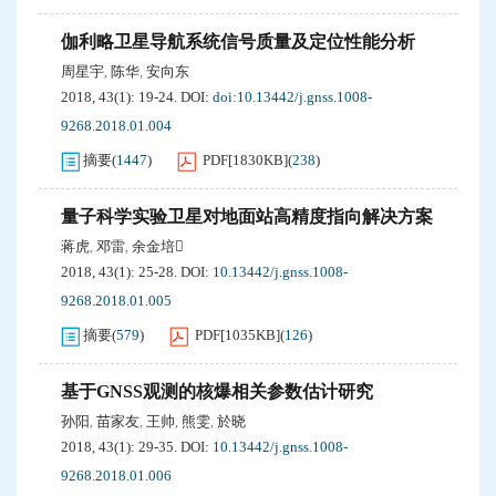
伽利略卫星导航系统信号质量及定位性能分析
周星宇
陈华
安向东
,
,
2018, 43(1): 19-24.
DOI:
doi:10.13442/j.gnss.1008-
9268.2018.01.004
摘要
(
1447
)
PDF[
1830KB
]
(
238
)
量子科学实验卫星对地面站高精度指向解决方案
蒋虎
邓雷
余金培
,
,
2018, 43(1): 25-28.
DOI:
10.13442/j.gnss.1008-
9268.2018.01.005
摘要
(
579
)
PDF[
1035KB
]
(
126
)
基于GNSS观测的核爆相关参数估计研究
孙阳
苗家友
王帅
熊雯
於晓
,
,
,
,
2018, 43(1): 29-35.
DOI:
10.13442/j.gnss.1008-
9268.2018.01.006