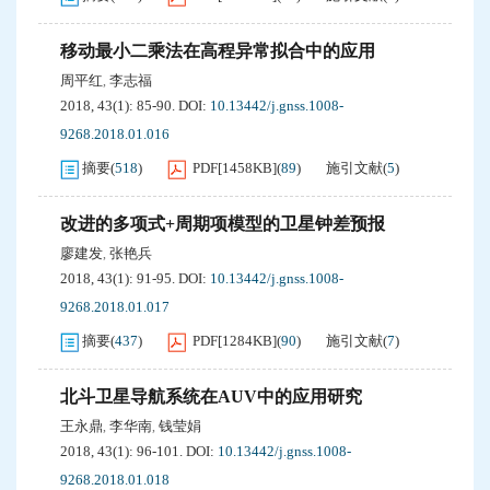
移动最小二乘法在高程异常拟合中的应用
周平红
李志福
,
2018, 43(1): 85-90.
DOI:
10.13442/j.gnss.1008-
9268.2018.01.016
摘要
(
518
)
PDF[
1458KB
]
(
89
)
施引文献
(
5
)
改进的多项式+周期项模型的卫星钟差预报
廖建发
张艳兵
,
2018, 43(1): 91-95.
DOI:
10.13442/j.gnss.1008-
9268.2018.01.017
摘要
(
437
)
PDF[
1284KB
]
(
90
)
施引文献
(
7
)
北斗卫星导航系统在AUV中的应用研究
王永鼎
李华南
钱莹娟
,
,
2018, 43(1): 96-101.
DOI:
10.13442/j.gnss.1008-
9268.2018.01.018